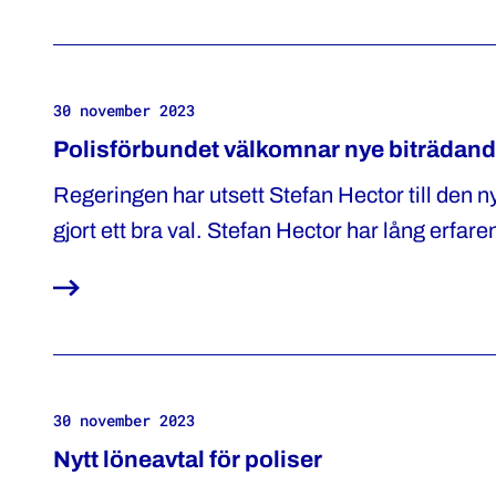
30 november 2023
Polisförbundet välkomnar nye biträdand
Regeringen har utsett Stefan Hector till den n
gjort ett bra val. Stefan Hector har lång erfar
komplexa uppdrag inom Polismyndigheten. Den
utmaningar som finns inom myndigheten, säge
30 november 2023
Nytt löneavtal för poliser