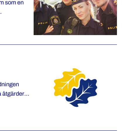
ram som en
edningen
på åtgärder