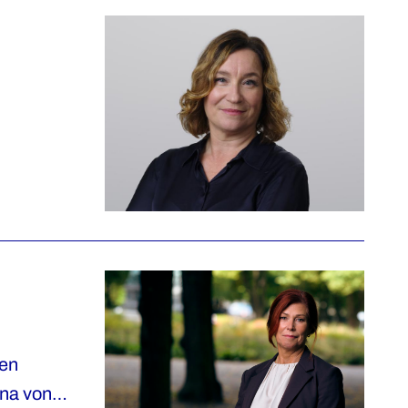
 en
ina von