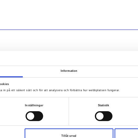
etsundersökningen som presenterades idag.
 nu och på sikt krävs en kraftfull och ansvarsfull poli
Information
iktiga steg för ett tryggare Sverige, säger förbunde
ookies
a in på ett säkert sätt och för att analysera och förbättra hur webbplatsen fungerar.
Inställningar
Statistik
Tillåt urval