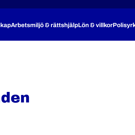
kap
Arbetsmiljö & rättshjälp
Lön & villkor
Polisyr
Expandera Medlemskap
Expandera Arbetsmiljö 
Expandera
nden