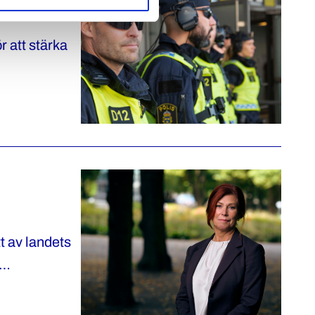
r att stärka
t av landets
undets