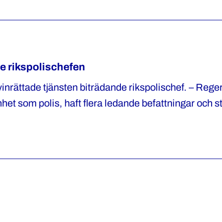
e rikspolischefen
yinrättade tjänsten biträdande rikspolischef. – Rege
enhet som polis, haft flera ledande befattningar och s
 erfarenheten är viktig och behövs med tanke på 
r Katharina von Sydow, ordförande i Polisförbunde