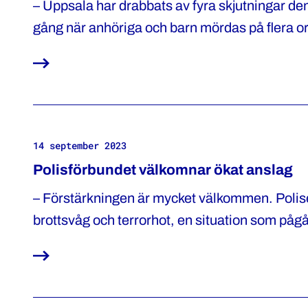
– Uppsala har drabbats av fyra skjutningar d
gång när anhöriga och barn mördas på flera ort
brottsligheten måste fler aktörer göra mer, s
14 september 2023
Polisförbundet välkomnar ökat anslag
– Förstärkningen är mycket välkommen. Polis
brottsvåg och terrorhot, en situation som påg
press, säger Katharina von Sydow, ordförande 