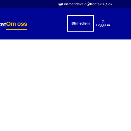
Förtroendevald
Kontakt
Sök
Om oss
ket
Bli medlem
Logga in
& rättshjälp
 Lön & villkor
Expandera Polisyrket
Expandera Om oss