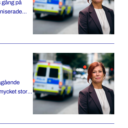
s gång på
aniserade
t.
pågående
mycket stor