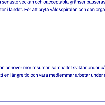
en senaste veckan och oacceptabla gränser passera
er i landet. För att bryta våldsspiralen och den org
äger Katharina von Sydow, ordförande i Polisförbunde
en behöver mer resurser, samhället sviktar under 
ått en längre tid och våra medlemmar arbetar under 
i Polisförbundet.