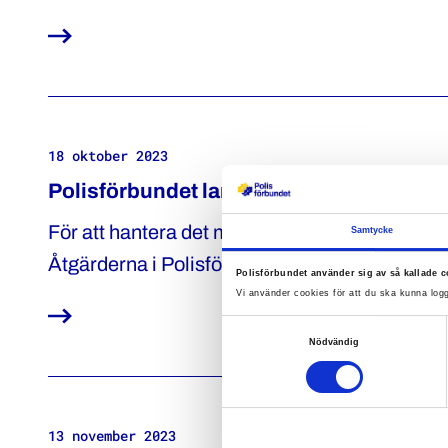
Sydow i en kommentar till Nationella tryggh
18 oktober 2023
Polisförbundet lanserar ny polispolitik
För att hantera det mycket svåra läget i Sverige
Samtycke
Åtgärderna i Polisförbundets nya program är v
Polisförbundet använder sig av så kallade c
Katharina von Sydow.
Vi använder cookies för att du ska kunna logg
Samtyckesval
Nödvändig
13 november 2023