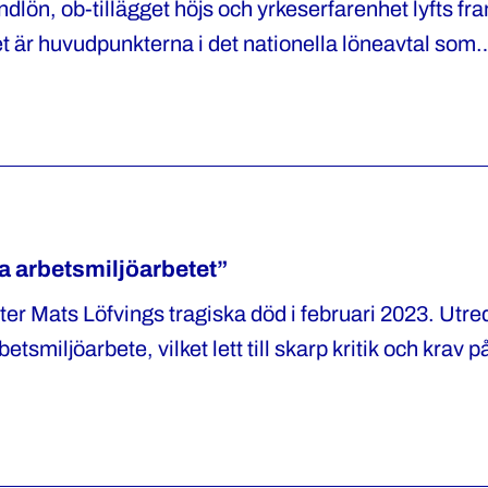
undlön, ob-tillägget höjs och yrkeserfarenhet lyfts f
Det är huvudpunkterna i det nationella löneavtal som
ens om.
ka arbetsmiljöarbetet”
fter Mats Löfvings tragiska död i februari 2023. Utr
tsmiljöarbete, vilket lett till skarp kritik och krav 
ter Arbetsmiljöverkets föreläggande i augusti har nu
ärda bristerna.