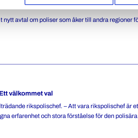
r
nytt avtal om poliser som åker till andra regioner fö
Ett välkommet val
rädande rikspolischef. – Att vara rikspolischef är et
gna erfarenhet och stora förståelse för den polisära
 an uppgiften, säger Katharina von Sydow, Polisförb