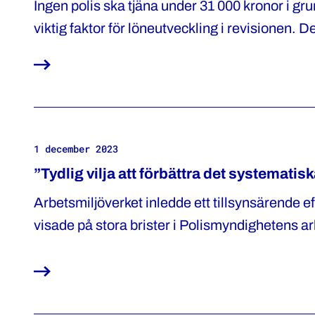
Ingen polis ska tjäna under 31 000 kronor i gr
viktig faktor för löneutveckling i revisionen. 
Polisförbundet och Polismyndigheten är över
1 december 2023
”Tydlig vilja att förbättra det systematis
Arbetsmiljöverket inledde ett tillsynsärende e
visade på stora brister i Polismyndighetens arbe
från Polisförbundet och Arbetsmiljöverket. Ef
Polismyndigheten en handlingsplan för att åtg