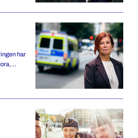
ringen har
tora,
de
t.