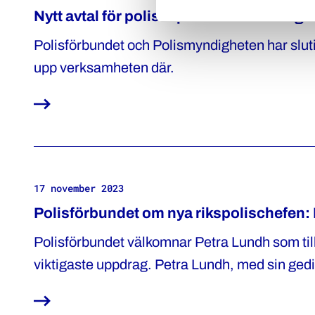
Nytt avtal för poliser på kommenderinga
Polisförbundet och Polismyndigheten har slutit 
upp verksamheten där.
17 november 2023
Polisförbundet om nya rikspolischefen: 
Polisförbundet välkomnar Petra Lundh som tillt
viktigaste uppdrag. Petra Lundh, med sin gedi
kompetensen, har det som krävs för att ta sig
ordförande.