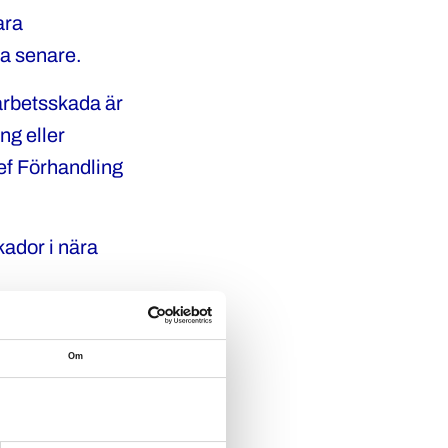
ara
a senare.
 arbetsskada är
ng eller
ef Förhandling
kador i nära
Om
4 steg