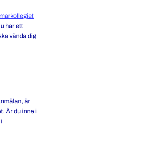
arkollegiet
u har ett
 ska vända dig
 anmälan, är
. Är du inne i
i