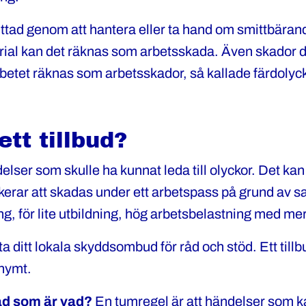
ttad genom att hantera eller ta hand om smittbäran
erial kan det räknas som arbetsskada. Även skador d
 arbetet räknas som arbetsskador, så kallade färdolyc
ett tillbud?
elser som skulle ha kunnat leda till olyckor. Det kan
kerar att skadas under ett arbetspass på grund av s
ing, för lite utbildning, hög arbetsbelastning med me
a ditt lokala skyddsombud för råd och stöd. Ett till
nymt.
ad som är vad?
En tumregel är att händelser som k