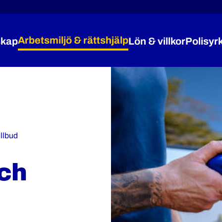
Arbetsmiljö & rättshjälp
kap
Lön & villkor
Polisyr
Expandera Medlemskap
Expandera Arbetsmiljö 
Expandera
llbud
ch