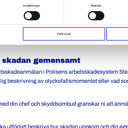
Inställningar
Statistik
kyldig att tillsammans med dig och skyddsombudet u
dan. Arbetsgivaren ska ange vad man tänker göra för 
 råkar ut för samma typ av skada. Alla arbetsskador 
Försäkringskassan.
Tillåt urval
l skadan gemensamt
betsskadeanmälan i Polisens arbetsskadesystem Stel
dlig beskrivning av olycksfallsmomentet eller vad 
ed din chef och skyddsombud granskar ni att anmäl
a utförligt beskriva hur skadan uppkom och din eg