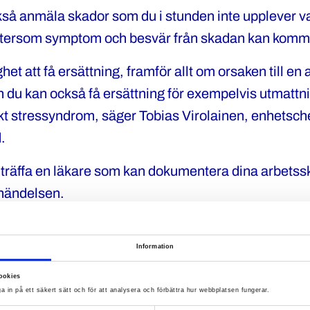
kså anmäla skador som du i stunden inte upplever v
tersom symptom och besvär från skadan kan komm
het att få ersättning, framför allt om orsaken till en
 du kan också få ersättning för exempelvis utmattni
kt stressyndrom, säger Tobias Virolainen, enhetsch
.
tt träffa en läkare som kan dokumentera dina arbetss
l händelsen.
Information
äler du en arbetsskada i 
ookies
a in på ett säkert sätt och för att analysera och förbättra hur webbplatsen fungerar.
mera din närmaste chef