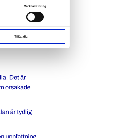
Marknadsföring
treda orsaken
att förhindra
registreras och
Tillåt alla
la. Det är
som orsakade
an är tydlig
en uppfattning