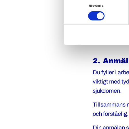
Samtyckesval
Nödvändig
Din chef är s
till arbetsska
att andra inte
arkiveras av 
2. Anmä
Du fyller i ar
viktigt med ty
sjukdomen.
Tillsammans m
och förståelig.
Din anmälan sk