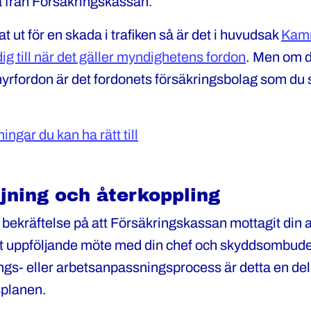
a från Försäkringskassan.
t ut för en skada i trafiken så är det i huvudsak
Kamm
ig till när det gäller myndighetens fordon
. Men om d
 hyrfordon är det fordonets försäkringsbolag som du
ngar du kan ha rätt till
ljning och återkoppling
t bekräftelse på att Försäkringskassan mottagit din
t uppföljande möte med din chef och skyddsombudet
ings- eller arbetsanpassningsprocess är detta en del 
splanen.