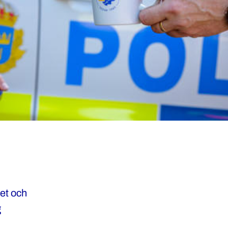
tet och
g