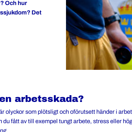
d? Och hur
tssjukdom? Det
 en arbetsskada?
r olyckor som plötsligt och oförutsett händer i arbe
du fått av till exempel tungt arbete, stress eller hö
ing.