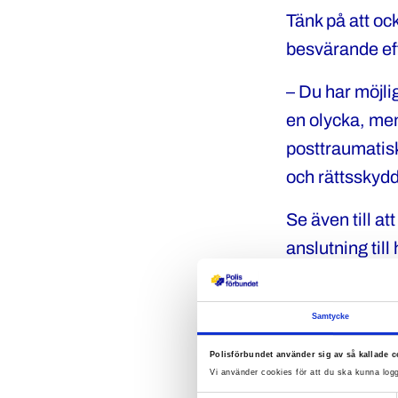
Tänk på att oc
besvärande ef
– Du har möjlig
en olycka, men
posttraumatis
och rättsskydd
Se även till a
anslutning til
Samtycke
Så anm
Polisförbundet använder sig av så kallade c
Vi använder cookies för att du ska kunna logg
1. Infor