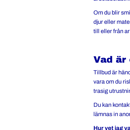
Om du blir smi
djur eller mat
till eller från
Vad är 
Tillbud är händ
vara om du ris
trasig utrustn
Du kan kontakt
lämnas in ano
Hur vet jag v