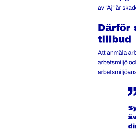
av "Aj" är skad
Därför 
tillbud
Att anmäla arbe
arbetsmiljö oc
arbetsmiljöans
S
äv
di