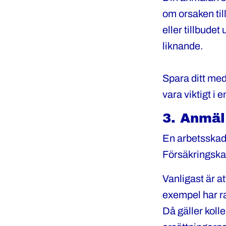
om orsaken til
eller tillbude
liknande.
Spara ditt med
vara viktigt i 
3. Anmäl 
En arbetsskade
Försäkringskas
Vanligast är at
exempel har raml
Då gäller koll