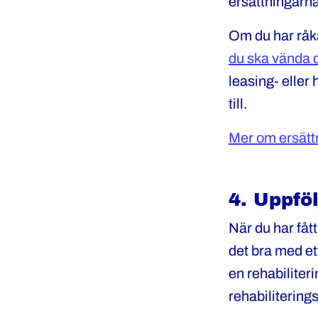
ersättningarn
Om du har råka
du ska vända d
leasing- eller
till.
Mer om ersättni
4. Uppfö
När du har fåt
det bra med et
en rehabiliter
rehabilitering