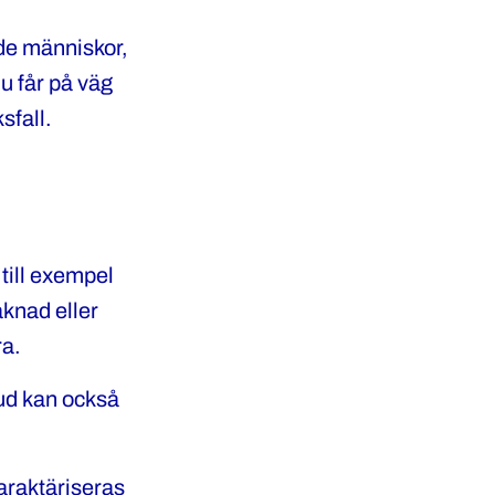
de människor,
u får på väg
ksfall.
 till exempel
aknad eller
ra.
bud kan också
araktäriseras