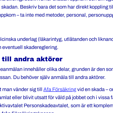
l skadan. Beskriv bara det som har direkt koppling ti
t uppkom – ta inte med metoder, personal, personuppg
icinska underlag (läkarintyg, utlåtanden och liknan
en eventuell skadereglering.
till andra aktörer
anmälan innehåller olika delar, grunden är den som 
san. Du behöver själv anmäla till andra aktörer.
t man vänder sig till
Afa Försäkring
vid en skada – om
at eller blivit utsatt för våld på jobbet och i vissa fal
ektivavtalet Personskadeavtalet, som är ett kompleme