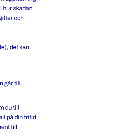
ll hur skadan
ifter och
de), det kan
går till
 du till
l på din fritid.
nt till