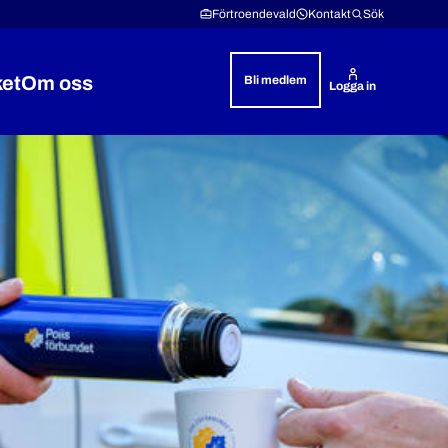
Förtroendevald
Kontakt
Sök
ket
Om oss
Bli medlem
Logga in
& rättshjälp
 Lön & villkor
Expandera Polisyrket
Expandera Om oss