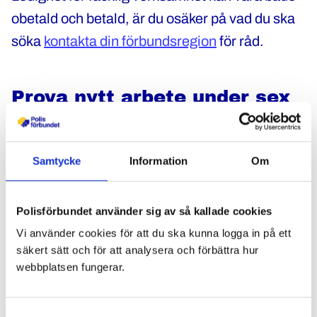
obetald och betald, är du osäker på vad du ska
söka
kontakta din förbundsregion
för råd.
Prova nytt arbete under sex
månader
Arbetsgivaren måste inte bevilja tjänstledighet
Samtycke
Information
Om
för att prova nytt arbete utanför staten. Men om
det är möjligt för arbetsgivaren så finns det
Polisförbundet använder sig av så kallade cookies
inget som hindrar att ni kommer överens om
Vi använder cookies för att du ska kunna logga in på ett
det. Ledighet får vara högst sex månader, om
säkert sätt och för att analysera och förbättra hur
inte din arbetsgivare anser att det finns
webbplatsen fungerar.
särskilda skäl att godkänna längre ledighet. Om
ni gör en överenskommelse är det bra om ni
Samtyckesval