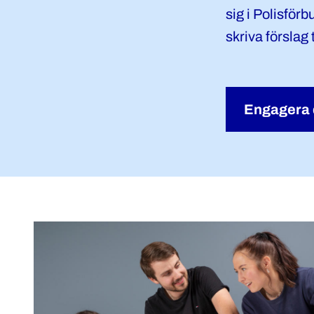
sig i Polisför
skriva förslag 
Engagera 