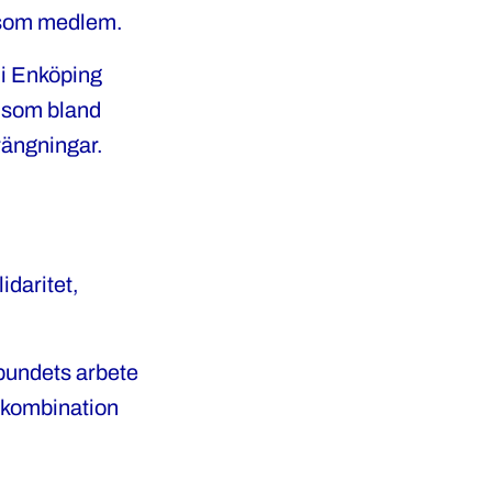
r som medlem.
s i Enköping
te som bland
rängningar.
idaritet,
rbundets arbete
n kombination