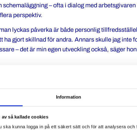
h schemaläggning – ofta i dialog med arbetsgivaren 
 flera perspektiv.
man lyckas påverka är både personlig tillfredsställe
tt ha gjort skillnad för andra. Annars skulle jag inte f
ssare – det är min egen utveckling också, säger hon
ans är vi starka
ar det fackliga arbetet om att använda sin erfarenhet
Information
onar vikten av gemenskap och tillhörighet inom kå
 för poliser – det finns en tillhörighet och en kraft i d
 av så kallade cookies
 är starka tillsammans.
u ska kunna logga in på ett säkert sätt och för att analysera och