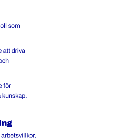
roll som
 att driva
 och
 för
a kunskap.
ing
arbetsvillkor,