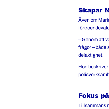
Skapar f
Även om Maria i
förtroendevald
– Genom att va
frågor – både 
delaktighet.
Hon beskriver
polisverksamhe
Fokus på
Tillsammans me