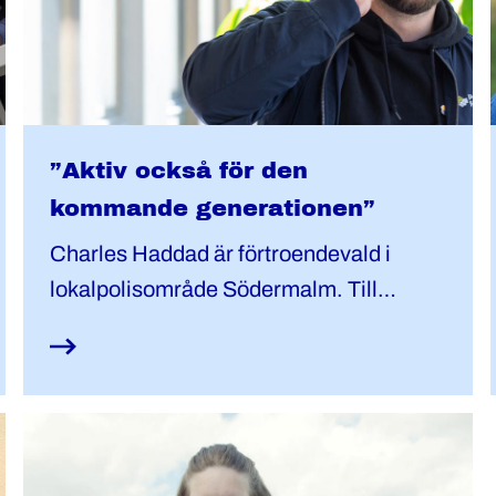
”Aktiv också för den
kommande generationen”
Charles Haddad är förtroendevald i
lokalpolisområde Södermalm. Till
vardags har han en kombitjänst inom
IGV/Jouren.