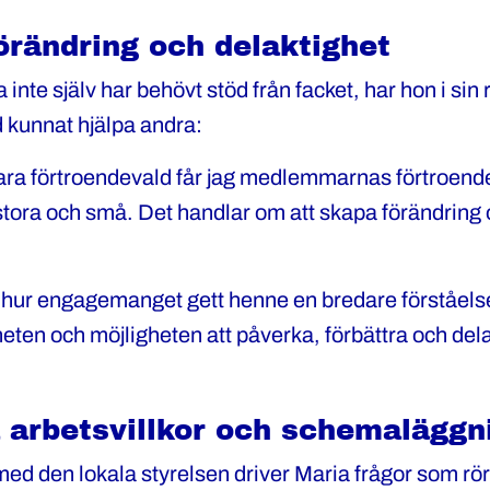
örändring och delaktighet
nte själv har behövt stöd från facket, har hon i sin 
 kunnat hjälpa andra:
ra förtroendevald får jag medlemmarnas förtroende
stora och små. Det handlar om att skapa förändring
 hur engagemanget gett henne en bredare förståelse
ten och möjligheten att påverka, förbättra och del
 arbetsvillkor och schemaläggn
d den lokala styrelsen driver Maria frågor som rör 