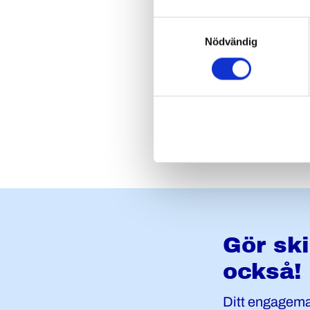
Hon lyfter ock
person för m
Samtyckesval
Nödvändig
– För mig är de
speciellt yrke
annan – det sk
om är det vikti
Gör ski
också!
Ditt engageman