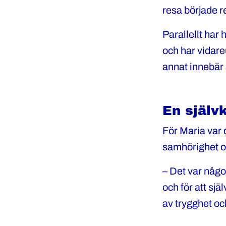
resa började r
Parallellt har 
och har vidareu
annat innebär 
En själv
För Maria var d
samhörighet oc
– Det var någo
och för att sj
av trygghet och