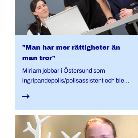
”Man har mer rättigheter än
man tror"
Miriam jobbar i Östersund som
ingripandepolis/polisassistent och blev
vice ordförande i den lokala styrelsen för
ett år sedan.