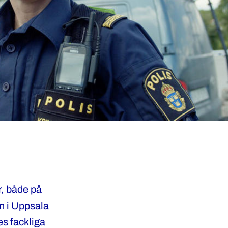
r, både på
en i Uppsala
s fackliga