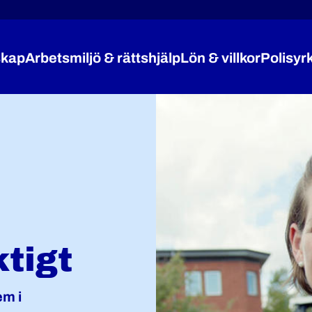
kap
Arbetsmiljö & rättshjälp
Lön & villkor
Polisyr
Expandera Medlemskap
Expandera Arbetsmiljö 
Expandera
tigt
em i