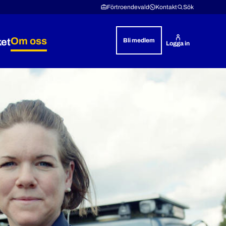
Förtroendevald
Kontakt
Sök
Om oss
ket
Bli medlem
Logga in
& rättshjälp
 Lön & villkor
Expandera Polisyrket
Expandera Om oss