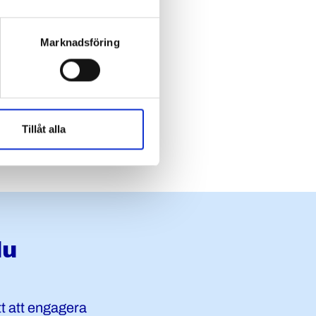
ngivande
Marknadsföring
s är ett
 med någon
llt vi är med
Tillåt alla
du
t att engagera