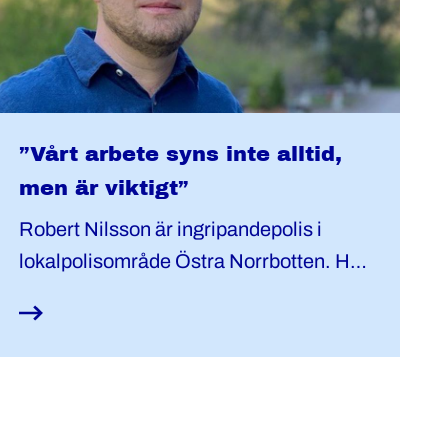
”Vårt arbete syns inte alltid,
men är viktigt”
Robert Nilsson är ingripandepolis i
lokalpolisområde Östra Norrbotten. Han
är även kassör och ledamot i den lokala
styrelsen.