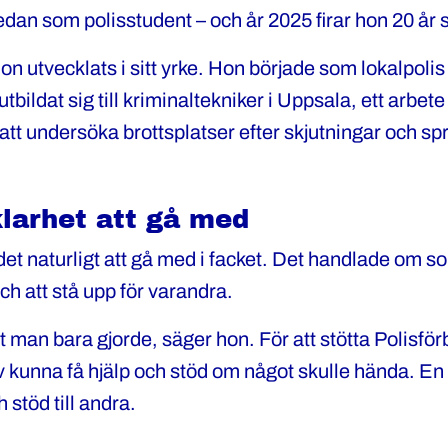
edan som polisstudent – och år 2025 firar hon 20 å
hon utvecklats i sitt yrke. Hon började som lokalpoli
tbildat sig till kriminaltekniker i Uppsala, ett arbe
att undersöka brottsplatser efter skjutningar och sp
klarhet att gå med
et naturligt att gå med i facket. Det handlade om sol
h att stå upp för varandra.
t man bara gjorde, säger hon. För att stötta Polisfö
älv kunna få hjälp och stöd om något skulle hända. E
 stöd till andra.