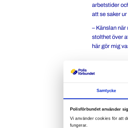
arbetstider oc
att se saker ur
– Känslan när 
stolthet över a
här gör mig va
Tillsamm
För Maria handl
Samtycke
andra. Hon bet
– Vi är poliser
Polisförbundet använder sig
inte stark – vi
Vi använder cookies för att d
fungerar.