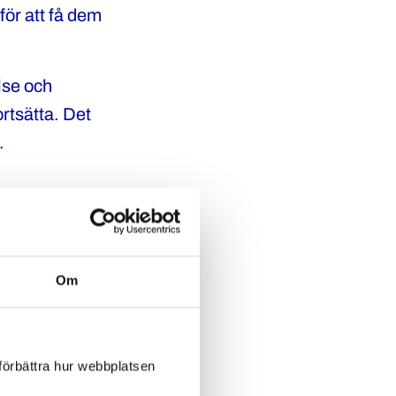
för att få dem
lse och
ortsätta. Det
.
 till att stötta
Om
ren:
et. Ensam är
 förbättra hur webbplatsen