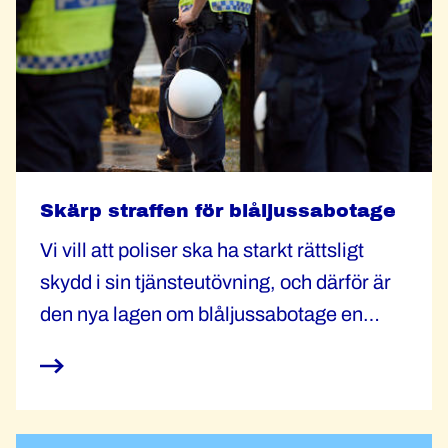
Skärp straffen för blåljussabotage
Vi vill att poliser ska ha starkt rättsligt
skydd i sin tjänsteutövning, och därför är
den nya lagen om blåljussabotage en
framgång. Men straffen behöver skärpas.