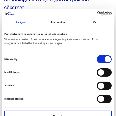
säkerhet.
– Vi markerar polisers speciella uppdrag på
Samtycke
Information
Om
olika sätt, det är viktigt att synliggöra brott mot
Polisförbundet använder sig av så kallade cookies
poliser både för rättssäkerheten och vår
Vi använder cookies för att du ska kunna logga in på ett säkert sätt och för att
analysera och förbättra hur webbplatsen fungerar.
demokrati, säger Charlotte Nichols.
Samtyckesval
Nödvändig
Läs också
Inställningar
Så skyddar Polisförbundet dina
personuppgifter
Statistik
Marknadsföring