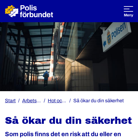
Öppna
Meny
Start
Arbetsmiljö & rättshjälp
Hot och våld mot poliser
Så ökar du din säkerhet
Så ökar du din säkerhet
Som polis finns det en risk att du eller en