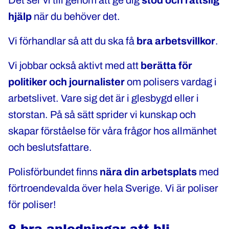
Det ser vi till genom att ge dig
stöd och rättslig
hjälp
när du behöver det.
Vi förhandlar så att du ska få
bra arbetsvillkor
.
Vi jobbar också aktivt med att
berätta för
politiker och journalister
om polisers vardag i
arbetslivet. Vare sig det är i glesbygd eller i
storstan. På så sätt sprider vi kunskap och
skapar förståelse för våra frågor hos allmänhet
och beslutsfattare.
Polisförbundet finns
nära din arbetsplats
med
förtroendevalda över hela Sverige.
Vi är poliser
för poliser!