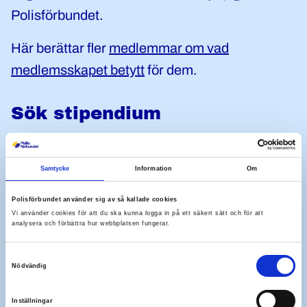
Polisförbundet.
Här berättar fler
medlemmar om vad
medlemsskapet betytt
för dem.
Sök stipendium
Som medlem kan du söka
stipendium från våra
stiftelser
.
Samtycke
Information
Om
Så mycket kostar det
Polisförbundet använder sig av så kallade cookies
Vi använder cookies för att du ska kunna logga in på ett säkert sätt och för att
analysera och förbättra hur webbplatsen fungerar.
Vi har olika medlemsavgifter beroende på typ
av medlemskap.
Mer om avgiften
Samtyckesval
Nödvändig
Inställningar