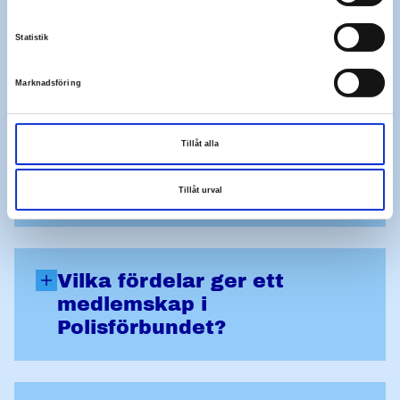
Varför ska jag bli medlem i
Statistik
Polisförbundet?
Marknadsföring
Varför gå med i
Tillåt alla
Polisförbundet som
aspirant?
Tillåt urval
Vilka fördelar ger ett
medlemskap i
Polisförbundet?