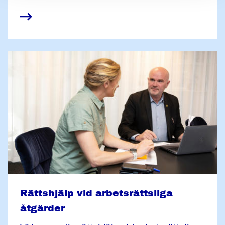
I vissa fall kan vi hjälpa dig – så här går det
till.
Rättshjälp vid arbetsrättsliga
åtgärder