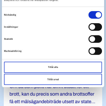
analysera och förbättra hur webbplatsen fungerar.
Samtyckesval
Nödvändig
Inställningar
Statistik
Marknadsföring
Tillåt alla
Rättshjälp för målsägandebiträde
Tillåt urval
Om du som polis har blivit utsatt för ett
brott, kan du precis som andra brottsoffer
få ett målsägandebiträde utsett av staten.