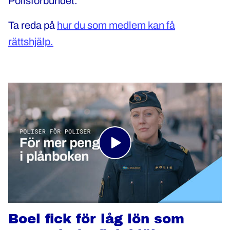
Polisförbundet.
Ta reda på
hur du som medlem kan få
rättshjälp.
Boel fick för låg lön som