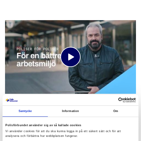
Robert vann striden –
skyddsvästar till alla poliser
Samtycke
Information
Om
När Robert var ny som skyddsombud var
Polisförbundet använder sig av så kallade cookies
Vi använder cookies för att du ska kunna logga in på ett säkert sätt och för att
skyddsvästar ingen självklarhet. Först efter ett
analysera och förbättra hur webbplatsen fungerar.