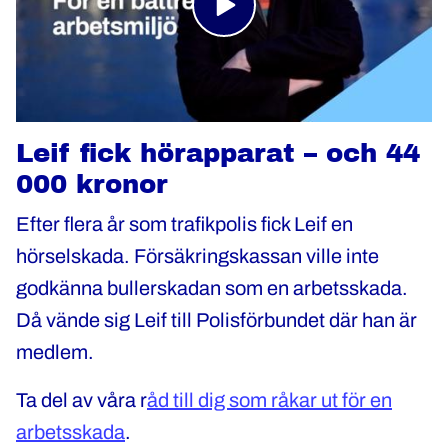
Leif fick hörapparat – och 44
000 kronor
Efter flera år som trafikpolis fick Leif en
hörselskada. Försäkringskassan ville inte
godkänna bullerskadan som en arbetsskada.
Då vände sig Leif till Polisförbundet där han är
medlem.
Ta del av våra r
åd till dig som råkar ut för en
arbetsskada
.