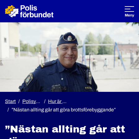
Öppna
Meny
Start
Polisyrket
Hur är det att jobba som polis?
”Nästan allting går att göra brottsförebyggande”
”Nästan allting går att