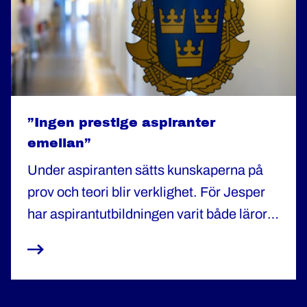
”Ingen prestige aspiranter
emellan”
Under aspiranten sätts kunskaperna på
prov och teori blir verklighet. För Jesper
har aspirantutbildningen varit både lärorik
och utmanande. "Man får en inblick i vad
som väntar", säger han.