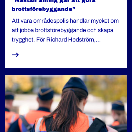
”Nästan allting går att göra
brottsförebyggande”
Att vara områdespolis handlar mycket om
att jobba brottsförebyggande och skapa
trygghet. För Richard Hedström,
områdespolis i Enköping, är drivkraften
att hjälpa människor att hamna rätt i livet.
– Här känner jag att jag kan göra skillnad.