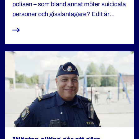
polisen – som bland annat möter suicidala
personer och gisslantagare? Edit är
förhandlingsledare och ger här en inblick i
ett jobb där empati är a och o.