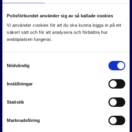
Polisförbundet använder sig av så kallade cookies
Vi använder cookies för att du ska kunna logga in på ett
säkert sätt och för att analysera och förbättra hur
webbplatsen fungerar.
Han får vardagen att fungera för
Samtyckesval
kollegorna
Nödvändig
Christoffer Ersenius arbetar som
säkerhetssamordnare i Järva, ett jobb
Inställningar
som handlar om att skapa trygghet och
bidra till en säker arbetsplats. "Jag brukar
Statistik
säga att jag gör det som inte är så synligt
Marknadsföring
för allmänheten, men som är helt
avgörande för att arbetsmiljön ska