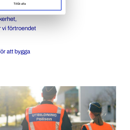
Tillåt alla
ch komplext
kerhet,
 vi förtroendet
ör att bygga