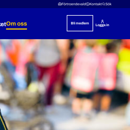
Förtroendevald
Kontakt
Sök
Om oss
ket
Bli medlem
Logga in
& rättshjälp
 Lön & villkor
Expandera Polisyrket
Expandera Om oss