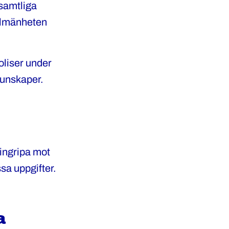
 samtliga
allmänheten
liser under
 kunskaper.
 ingripa mot
sa uppgifter.
a