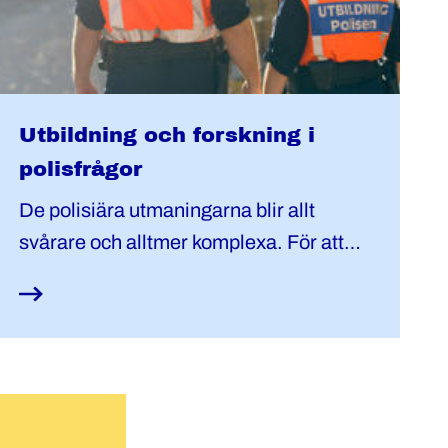
Utbildning och forskning i
polisfrågor
De polisiära utmaningarna blir allt
svårare och alltmer komplexa. För att
klara dem behöver den polisiära
kompetensen både utvecklas och ges en
mer framträdande plats. En sådan
utveckling kommer både professionen
och samhället att vinna på.