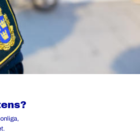
tens?
sonliga,
et.