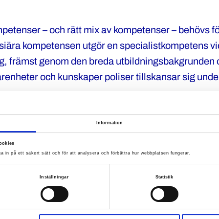
etenser – och rätt mix av kompetenser – behövs för
isiära kompetensen utgör en specialistkompetens vi
ng, främst genom den breda utbildningsbakgrunden 
arenheter och kunskaper poliser tillskansar sig unde
.
Information
 är den polisiära kompete
ookies
a in på ett säkert sätt och för att analysera och förbättra hur webbplatsen fungerar.
Inställningar
Statistik
 rätt utbildning, fort- och vidareutbildning samt
gheter vill fler bli poliser – och fler vill stanna i yrk
na blir fler och gör ett bättre jobb.