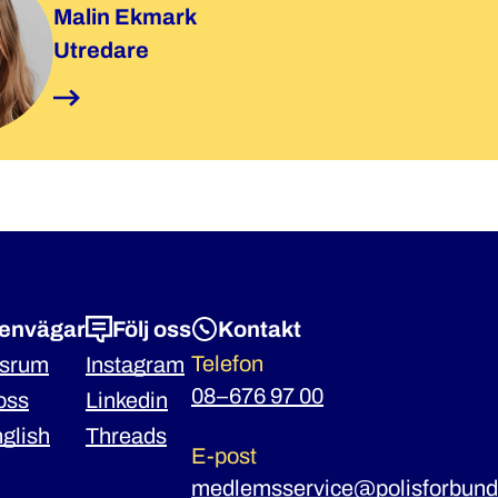
Malin Ekmark
Utredare
envägar
Följ oss
Kontakt
Telefon
ssrum
Instagram
08–676 97 00
oss
Linkedin
nglish
Threads
E-post
medlemsservice@polisforbund