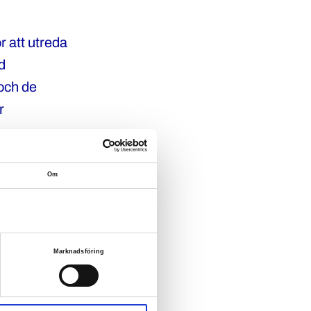
 att utreda
d
och de
r
Om
nsen
Marknadsföring
et. Det bidrar