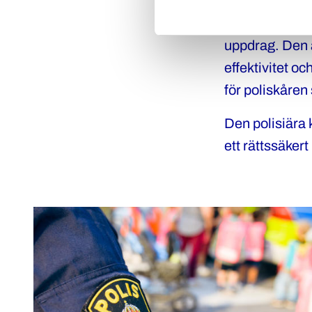
Polisiär kompe
uppdrag. Den 
effektivitet o
för poliskåren
Den polisiära 
ett rättssäkert