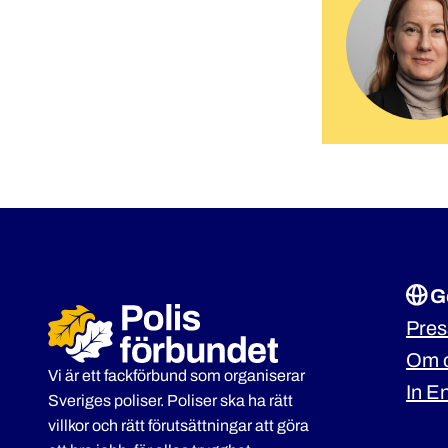
G
Pre
Om 
Vi är ett fackförbund som organiserar
In E
Sveriges poliser. Poliser ska ha rätt
villkor och rätt förutsättningar att göra