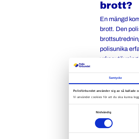
brott?
En mängd komp
brott. Den pol
brottsutredni
polisunika erf
yrkesutövning
Samtycke
Varför
Polisförbundet använder sig av så kallade c
viktig?
Vi använder cookies för att du ska kunna logg
Samtyckesval
Nödvändig
När poliser ges
utvecklingsmöjli
till att poliser