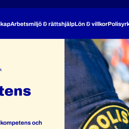
kap
Arbetsmiljö & rättshjälp
Lön & villkor
Polisyr
Expandera Medlemskap
Expandera Arbetsmiljö 
Expandera
k
tens
ka kompetens och