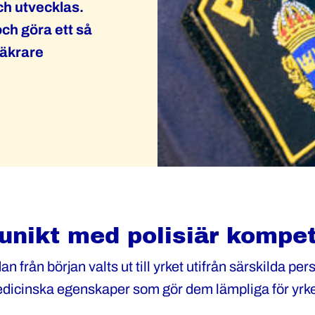
ch utvecklas.
 och göra ett så
säkrare
 unikt med polisiär kompe
an från början valts ut till yrket utifrån särskilda per
edicinska egenskaper som gör dem lämpliga för yrk