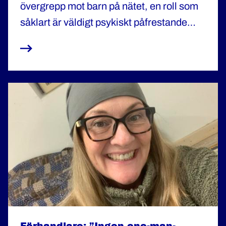
övergrepp mot barn på nätet, en roll som
såklart är väldigt psykiskt påfrestande
men som också ger många tillfällen att
lägga pussel och lösa fall.
Förhandlare: ”Ingen one-man-