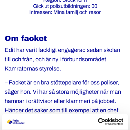
Region: Stockholm
Gick ut polisutbildningen: 00
Intressen: Mina familj och resor
Om facket
Edit har varit fackligt engagerad sedan skolan
till och från, och är ny i förbundsområdet
Kamraternas styrelse.
– Facket är en bra stöttepelare för oss poliser,
säger hon. Vi har så stora möjligheter när man
hamnar i orättvisor eller klammeri på jobbet.
Händer det saker som till exempel att en chef
agerat olämpligt så finns alltid någon du kan
vända dig till. Du behöver inte vara själv.