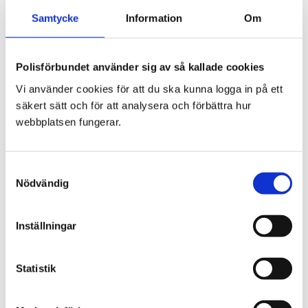
Samtycke
Information
Om
Så blir du förhandlare
Du söker en funktion och genomgår intervju,
Polisförbundet använder sig av så kallade cookies
Vi använder cookies för att du ska kunna logga in på ett
psykologtester och arbetsprov. Om du blir
säkert sätt och för att analysera och förbättra hur
antagen får du tre veckors nationell utbildning.
webbplatsen fungerar.
Klarar du den får du jobba som
beredskapsförhandlare. Det innebär att du
Samtyckesval
utöver din vanliga polisroll kommer till
Nödvändig
Förhandlargruppen var tionde vecka. Sedan
jobbar man tre förhandlare i ett team (en är
Inställningar
förhandlingsledare) och du har beredskap i en
vecka i sträck.
Statistik