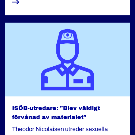
säga att jag gör det som inte är så synligt
för allmänheten, men som är helt
avgörande för att arbetsmiljön ska
fungera", säger han.
ISÖB-utredare: ”Blev väldigt
förvånad av materialet”
Theodor Nicolaisen utreder sexuella