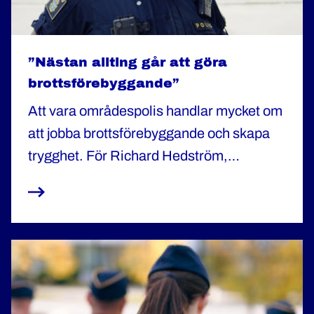
”Nästan allting går att göra
brottsförebyggande”
Att vara områdespolis handlar mycket om
att jobba brottsförebyggande och skapa
trygghet. För Richard Hedström,
områdespolis i Enköping, är drivkraften
att hjälpa människor att hamna rätt i livet.
– Här känner jag att jag kan göra skillnad.