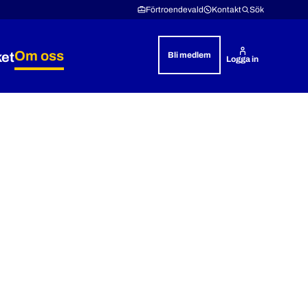
Förtroendevald
Kontakt
Sök
Om oss
ket
Bli medlem
Logga in
& rättshjälp
 Lön & villkor
Expandera Polisyrket
Expandera Om oss