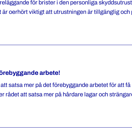
reläggande för brister i den personliga skyddsutrus
et är oerhört viktigt att utrustningen är tillgänglig och
 Arbetsmiljöverkets beslut, säger Polisförbundets nat
tsförebyggande arbete!
a att satsa mer på det förebyggande arbetet för att f
r rådet att satsa mer på hårdare lagar och strängare
bundet.