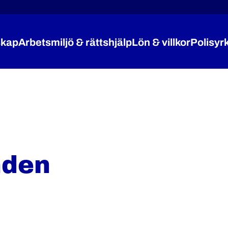
kap
Arbetsmiljö & rättshjälp
Lön & villkor
Polisyr
Expandera Medlemskap
Expandera Arbetsmiljö 
Expandera
nden