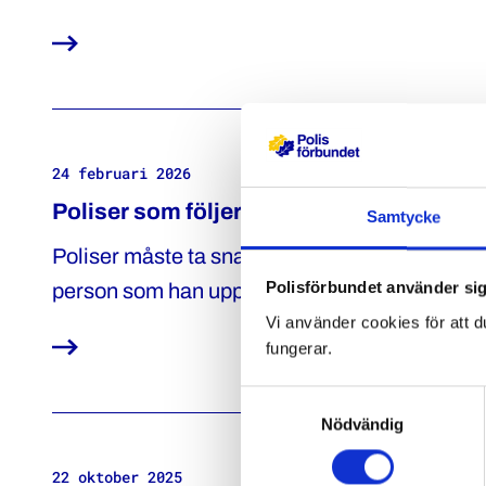
kriminella med mycket höga risker ifall de skul
24 februari 2026
Poliser som följer riktlinjer för att avvärj
Samtycke
Poliser måste ta snabba beslut i svåra lägen fö
Polisförbundet använder sig
person som han uppfattade hade vapen i tätt
Vi använder cookies för att d
av arbetsgivaren. Polisförbundet anser att de
fungerar.
Samtyckesval
Nödvändig
22 oktober 2025