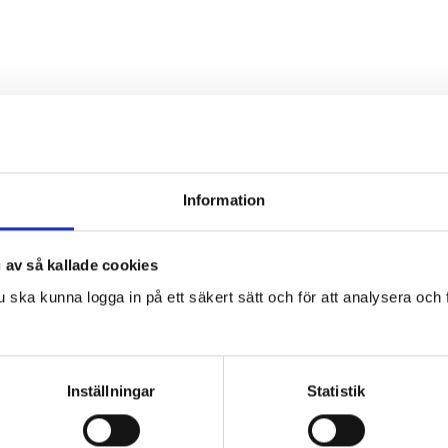
le röjas.
a faror ska inte straffas
Information
r att avvärja risker för liv och hälsa. När en polis 
 av så kallade cookies
bebyggt område använde han sitt elchockvapen. Han 
u ska kunna logga in på ett säkert sätt och för att analysera och
t är fel och stämmer därför Polismyndigheten i Arb
Inställningar
Statistik