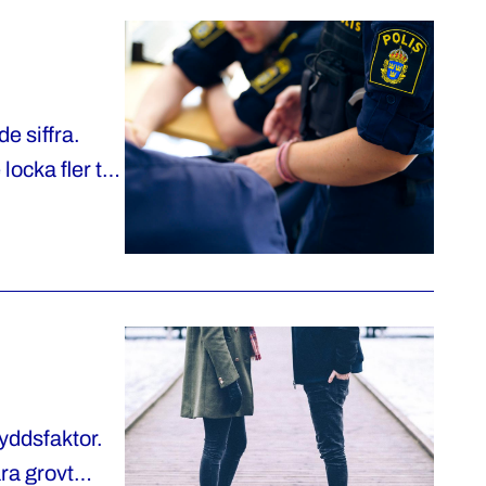
e siffra.
cka fler till
kyddsfaktor.
ära grovt