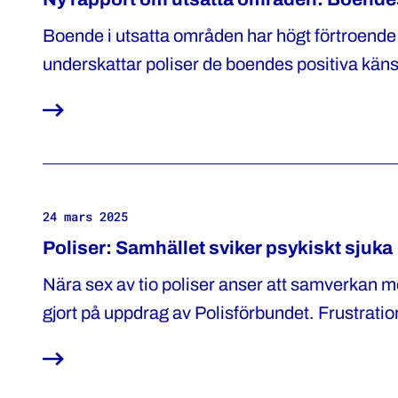
Boende i utsatta områden har högt förtroende 
underskattar poliser de boendes positiva känsl
samarbete med Polisförbundet.
24 mars 2025
Poliser: Samhället sviker psykiskt sjuka
Nära sex av tio poliser anser att samverkan m
gjort på uppdrag av Polisförbundet. Frustrati
far illa i brist på vård.