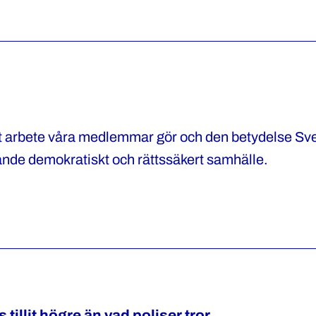
 det arbete våra medlemmar gör och den betydelse Sve
rande demokratiskt och rättssäkert samhälle.
illit högre än vad poliser tror