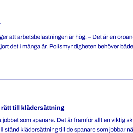
r
 att arbetsbelastningen är hög. – Det är en oroand
jort det i många år. Polismyndigheten behöver både lo
na poliser, säger Katharina von Sydow.
rätt till klädersättning
ra jobbet som spanare. Det är framför allt en viktig s
ill stånd klädersättning till de spanare som jobbar n