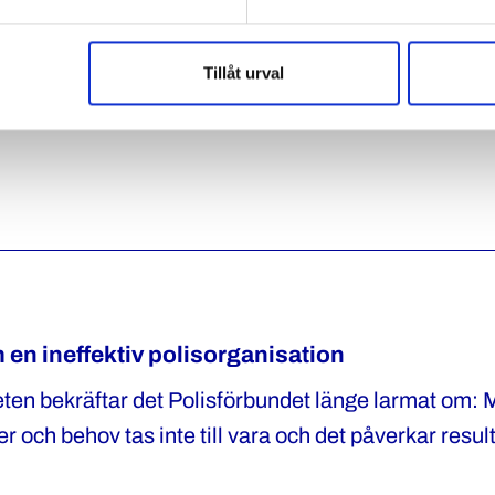
 om ett nytt nationellt löneavtal som omfattar löne
Tillåt urval
d samt att anställningsförmåner bibehålls vid ompla
den 1 oktober 2025 och nu kan regionala parter kom
m en ineffektiv polisorganisation
ten bekräftar det Polisförbundet länge larmat om:
r och behov tas inte till vara och det påverkar resul