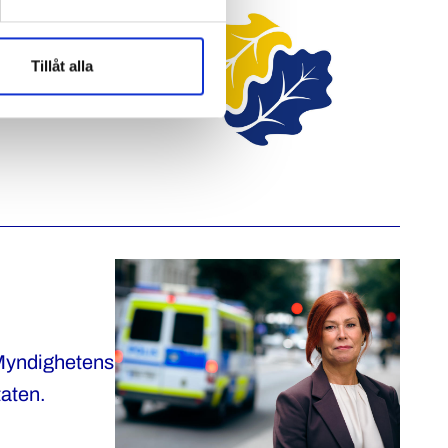
ökningar,
Tillåt alla
cering på
ma vidare och
 Myndighetens
taten.