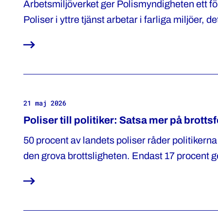
Arbetsmiljöverket ger Polismyndigheten ett fö
Poliser i yttre tjänst arbetar i farliga miljöer, d
att de ska ha ett fullgott skydd. Vi välkomnar
huvudskyddsombud Patrik Danielsson.
21 maj 2026
Poliser till politiker: Satsa mer på brot
50 procent av landets poliser råder politikern
den grova brottsligheten. Endast 17 procent ge
visar en ny Novus-undersökning från Polisför