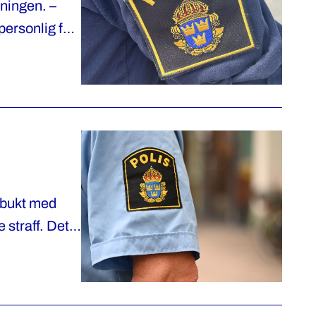
tningen. –
 personlig för
ionella
å bukt med
 straff. Det