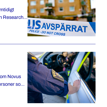
mtidigt
an Research i
 som Novus
personer som