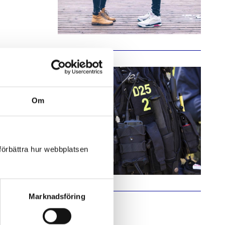
Om
ensam mötte en
straffas nu
 förbättra hur webbplatsen
etsdomstolen.
Marknadsföring