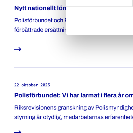
Nytt nationellt löneavtal för poliser
Polisförbundet och Polismyndigheten har enats
förbättrade ersättningar för obekväm arbetsti
grund av exempelvis hot. Avtalet gäller från 
genomföra revisionen.
22 oktober 2025
Polisförbundet: Vi har larmat i flera år o
Riksrevisionens granskning av Polismyndighe
styrning är otydlig, medarbetarnas erfarenhete