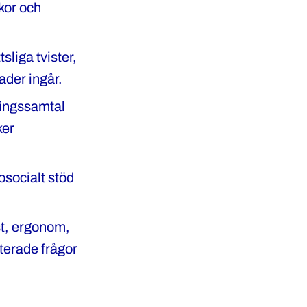
lkor och
sliga tvister,
ader ingår.
lingssamtal
ker
osocialt stöd
st, ergonom,
terade frågor