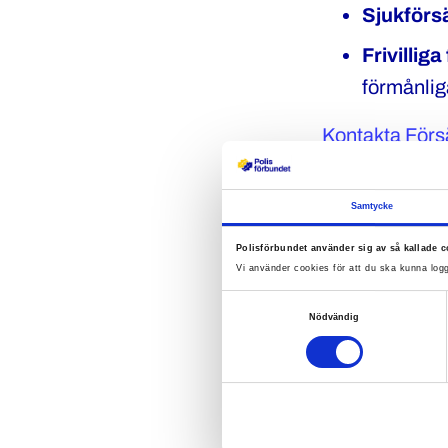
Sjukförs
Frivillig
förmånliga
Kontakta Förs
Samtycke
Medlem
Polisförbundet använder sig av så kallade c
Vi använder cookies för att du ska kunna logg
Rabatter 
Samtyckesval
Tillgång t
Nödvändig
Möjlighet 
Du hittar all