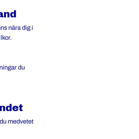
hand
s nära dig i
lkor.
aningar du
ndet
 du medvetet