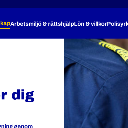
kap
Arbetsmiljö & rättshjälp
Lön & villkor
Polisyr
Expandera Medlemskap
Expandera Arbetsmiljö 
Expandera
r dig
ivning genom