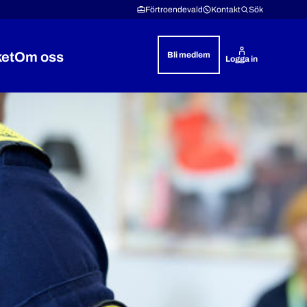
Förtroendevald
Kontakt
Sök
ket
Om oss
Bli medlem
Logga in
& rättshjälp
 Lön & villkor
Expandera Polisyrket
Expandera Om oss