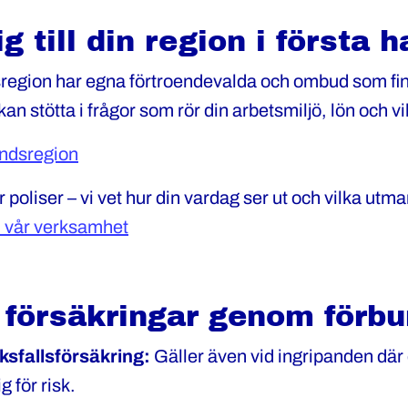
g till din region i första 
region har egna förtroendevalda och ombud som finn
n stötta i frågor som rör din arbetsmiljö, lön och vil
undsregion
ör poliser – vi vet hur din vardag ser ut och vilka utm
 vår verksamhet
 försäkringar genom förbu
ksfallsförsäkring:
Gäller även vid ingripanden där
g för risk.