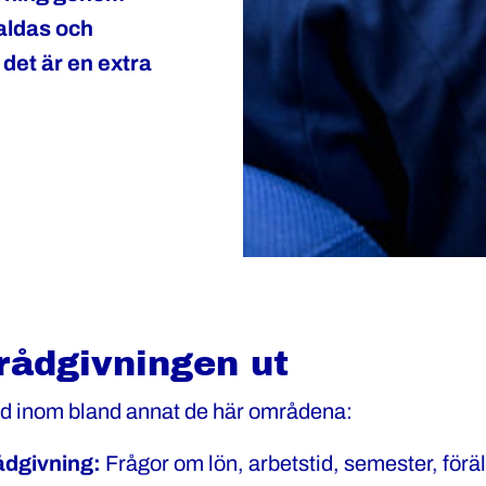
valdas och
det är en extra
rådgivningen ut
töd inom bland annat de här områdena:
ådgivning:
Frågor om lön, arbetstid, semester, förä