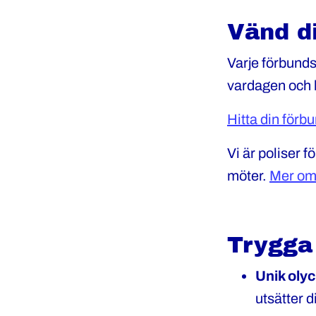
Vänd di
Varje förbunds
vardagen och ka
Hitta din förb
Vi är poliser f
möter.
Mer om
Trygga
Unik olyc
utsätter di