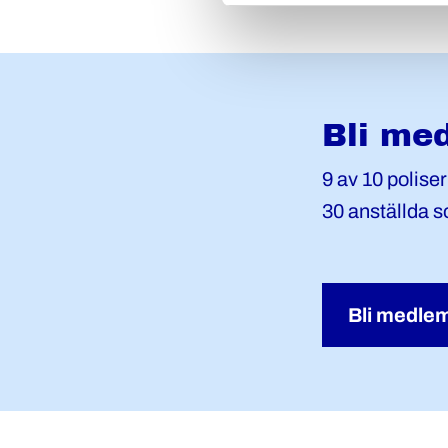
Bli me
9 av 10 polise
30 anställda s
Bli medlem