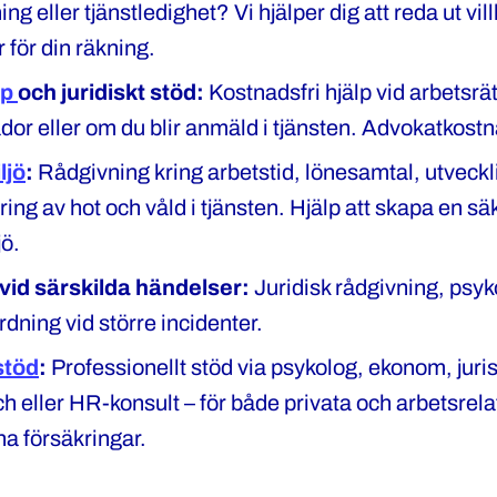
ing eller tjänstledighet? Vi hjälper dig att reda ut vil
 för din räkning.
lp
och juridiskt stöd:
Kostnadsfri hjälp vid arbetsrätt
dor eller om du blir anmäld i tjänsten. Advokatkostn
ljö
:
Rådgivning kring arbetstid, lönesamtal, utveck
ing av hot och våld i tjänsten. Hjälp att skapa en sä
jö.
vid särskilda händelser:
Juridisk rådgivning, psyk
dning vid större incidenter.
stöd
:
Professionellt stöd via psykolog, ekonom, juri
h eller HR-konsult – för både privata och arbetsrela
a försäkringar.