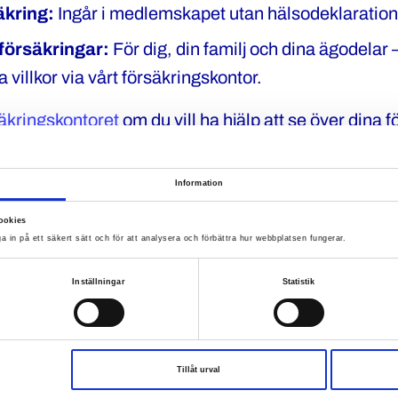
äkring:
Ingår i medlemskapet utan hälsodeklaration
a försäkringar:
För dig, din familj och dina ägodelar
 villkor via vårt försäkringskontor.
äkringskontoret
om du vill ha hjälp att se över dina f
Information
sförmåner som gör skill
ookies
a in på ett säkert sätt och för att analysera och förbättra hur webbplatsen fungerar.
på gym, resor, hotell och bankavtal.
ill Polistidningen och utbildningar.
Inställningar
Statistik
att söka stipendier och stöd via Polisskadestiftelsen
a medlemsförmåner här
Tillåt urval