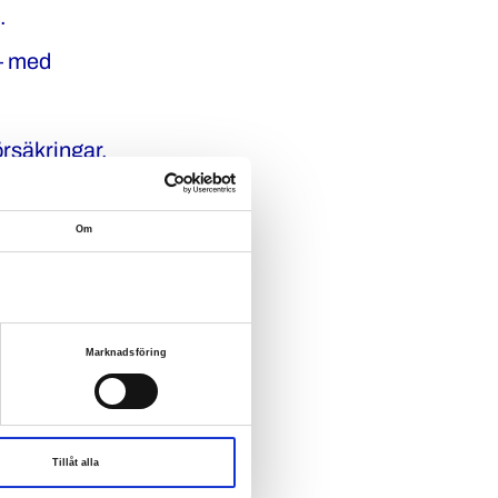
.
 – med
örsäkringar.
Om
nad
Marknadsföring
.
Tillåt alla