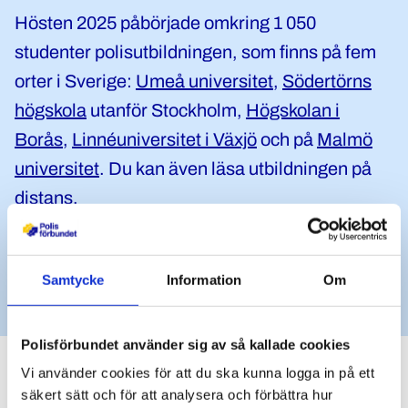
Hösten 2025 påbörjade omkring 1 050
studenter polisutbildningen, som finns på fem
orter i Sverige:
Umeå universitet
,
Södertörns
högskola
utanför Stockholm,
Högskolan i
Borås
,
Linnéuniversitet i Växjö
och på
Malmö
universitet
. Du kan även läsa utbildningen på
distans.
Läs mer om hur det är att studera till
polis
Samtycke
Information
Om
Polisförbundet använder sig av så kallade cookies
Vi använder cookies för att du ska kunna logga in på ett
säkert sätt och för att analysera och förbättra hur