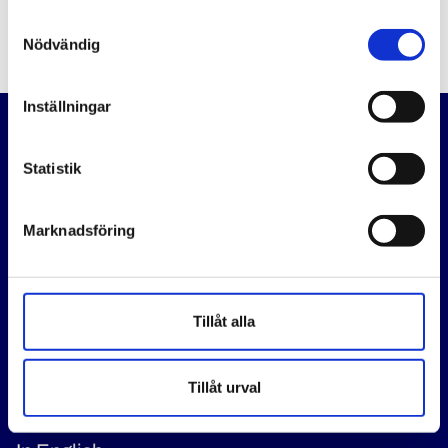
Kontakta förbundsstyrelsen
Samtyckesval
Nödvändig
Inställningar
Statistik
Vi är ett fackförbund som organiserar Sveriges poliser.
Marknadsföring
Poliser ska ha rätt villkor och rätt förutsättningar att göra ett
bra jobb, för allas trygghet.
Tillåt alla
Genvägar
Pressrum
Tillåt urval
Om oss