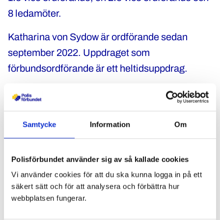
8 ledamöter.
Katharina von Sydow är ordförande sedan
september 2022. Uppdraget som
förbundsordförande är ett heltidsuppdrag.
Innan Katharina blev förbundsordförande
var
hon ordförande i Förbundsregion Väst. Hon tog
sin polisexamen 1990 och har bred erfarenhet
Samtycke
Information
Om
av polisyrket, bland annat som närpolis,
utredare och kommunpolis.
Polisförbundet använder sig av så kallade cookies
Vi använder cookies för att du ska kunna logga in på ett
säkert sätt och för att analysera och förbättra hur
webbplatsen fungerar.