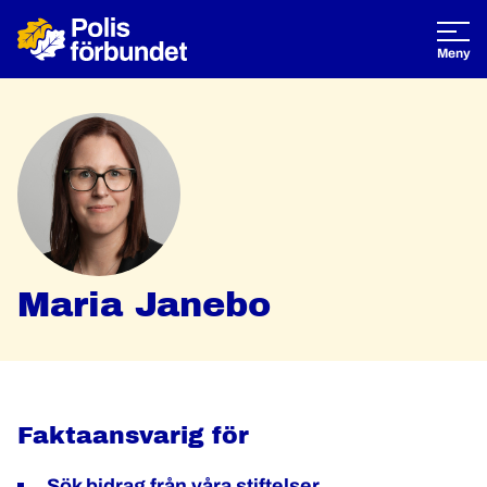
Öppna
Meny
Maria Janebo
Faktaansvarig för
Sök bidrag från våra stiftelser