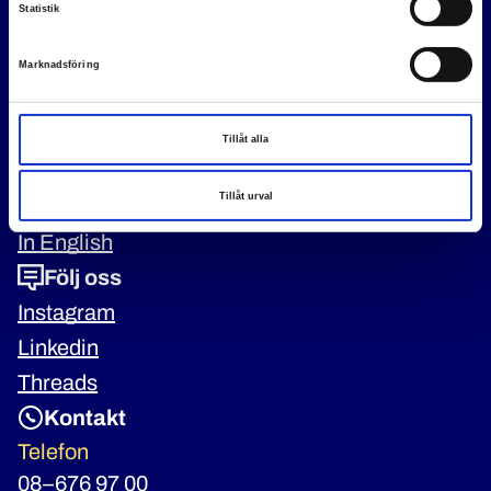
Poliser ska ha rätt villkor och rätt förutsättningar att göra ett
Statistik
bra jobb, för allas trygghet.
Marknadsföring
Genvägar
Tillåt alla
Pressrum
Tillåt urval
Om oss
In English
Följ oss
Instagram
Linkedin
Threads
Kontakt
Telefon
08–676 97 00