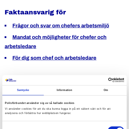
Faktaansvarig för
Frågor och svar om chefers arbetsmiljö
Mandat och möjligheter för chefer och
arbetsledare
För dig som chef och arbetsledare
Peter Sjögren
Samtycke
Information
Om
Ombudsman för chefer
Polisförbundet använder sig av så kallade cookies
Vi använder cookies för att du ska kunna logga in på ett säkert sätt och för att
Kontakt
analysera och förbättra hur webbplatsen fungerar.
Samtyckesval