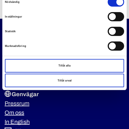
Nödvändig
Inställningar
Statistik
Marknadsföring
Vi är ett fackförbund som organiserar Sveriges poliser.
Poliser ska ha rätt villkor och rätt förutsättningar att göra ett
Tillåt alla
bra jobb, för allas trygghet.
Tillåt urval
Genvägar
Pressrum
Om oss
In English