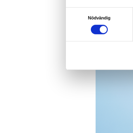
Samtyckesval
Nödvändig