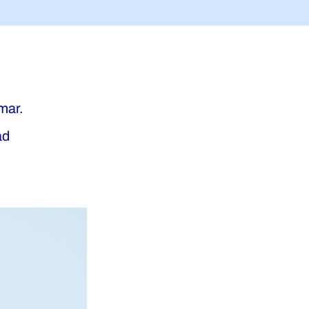
mar.
ad