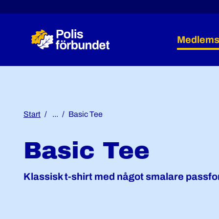
Medlems
Start
...
Basic Tee
Basic Tee
Klassisk t-shirt med något smalare passfo