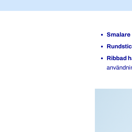
Smalare
Rundstic
Ribbad h
användni