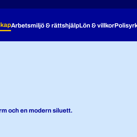
kap
Arbetsmiljö & rättshjälp
Lön & villkor
Polisyr
Expandera Medlemskap
Expandera Arbetsmiljö 
Expandera
rm och en modern siluett.