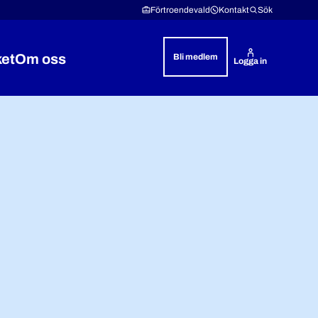
Förtroendevald
Kontakt
Sök
ket
Om oss
Bli medlem
Logga in
& rättshjälp
 Lön & villkor
Expandera Polisyrket
Expandera Om oss