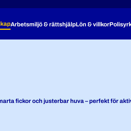
kap
Arbetsmiljö & rättshjälp
Lön & villkor
Polisyr
Expandera Medlemskap
Expandera Arbetsmiljö 
Expandera
arta fickor och justerbar huva – perfekt för akt