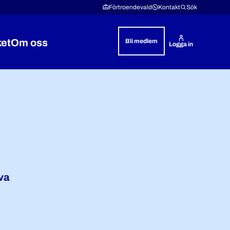
Förtroendevald
Kontakt
Sök
ket
Om oss
Bli medlem
Logga in
& rättshjälp
 Lön & villkor
Expandera Polisyrket
Expandera Om oss
iva