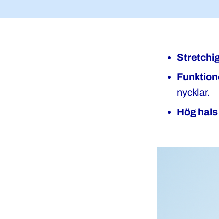
Stretchi
Funktion
nycklar.
Hög hals