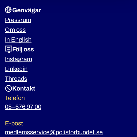
Genvägar
Pressrum
Om oss
In English
Följ oss
Instagram
Linkedin
Threads
Kontakt
Telefon
08–676 97 00
E-post
medlemsservice@polisforbundet.se