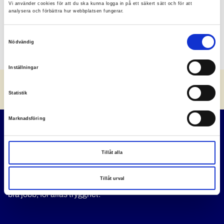
Vi använder cookies för att du ska kunna logga in på ett säkert sätt och för att
analysera och förbättra hur webbplatsen fungerar.
Samtyckesval
Nödvändig
Inställningar
Statistik
Marknadsföring
Tillåt alla
Vi är ett fackförbund som organiserar Sveriges poliser.
Tillåt urval
Poliser ska ha rätt villkor och rätt förutsättningar att göra ett
bra jobb, för allas trygghet.