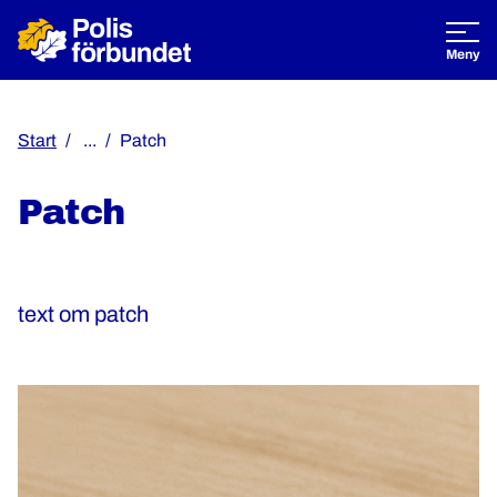
Öppna
Meny
Start
...
Patch
Patch
text om patch