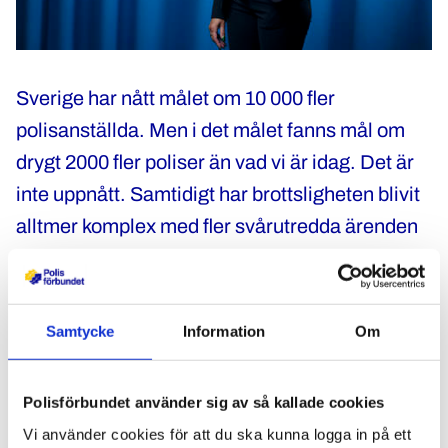
Sverige har nått målet om 10 000 fler
polisanställda. Men i det målet fanns mål om
drygt 2000 fler poliser än vad vi är idag. Det är
inte uppnått. Samtidigt har brottsligheten blivit
alltmer komplex med fler svårutredda ärenden
och för att klara det behövs ytterligare polisiär
kompetens, anser Katharina von Sydow.
Samtycke
Information
Om
Det har lett till en mycket stor belastning på
redan hårt ansatta utredare, som både måste
lära upp nya, oerfarna polisanställda och
Polisförbundet använder sig av så kallade cookies
ansvara för fler komplexa utredningar.
Vi använder cookies för att du ska kunna logga in på ett