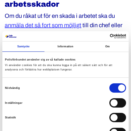
arbetsskador
Om du råkat ut för en skada i arbetet ska du
anmäla det så fort som möjligt
till din chef eller
arbetsledare och ta kontakt med ditt
skyddsombud. Detta gäller även om du inte
Samtycke
Information
Om
känner av några symptom direkt, eftersom de
Polisförbundet använder sig av så kallade cookies
kan komma senare.
Vi använder cookies för att du ska kunna logga in på ett säkert sätt och för att
analysera och förbättra hur webbplatsen fungerar.
–
Det finns möjligheter till ekonomisk
Samtyckesval
kompensation, framför allt om orsaken till
Nödvändig
arbetsskadan är en olycka, men även om
Inställningar
orsaken är till exempel utmattning eller
posttraumatiskt stressyndrom, säger Tobias
Statistik
Virolainen.