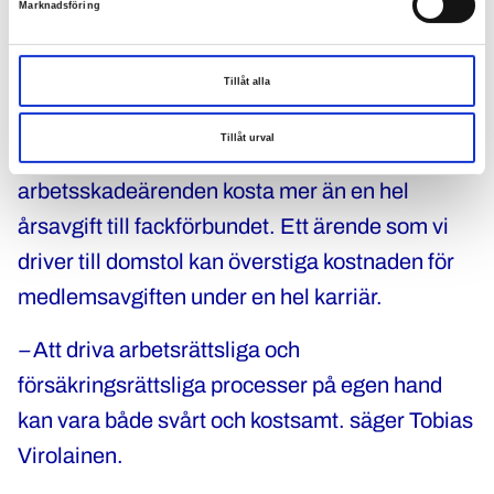
Marknadsföring
En förmån för medlemmar
Om du inte är medlem i Polisförbundet kan en
Tillåt alla
timmes rådgivning med en privat
Tillåt urval
arbetsrättsjurist eller rättshjälp i
arbetsskadeärenden kosta mer än en hel
årsavgift till fackförbundet. Ett ärende som vi
driver till domstol kan överstiga kostnaden för
medlemsavgiften under en hel karriär.
–
Att driva arbetsrättsliga och
försäkringsrättsliga processer på egen hand
kan vara både svårt och kostsamt. säger Tobias
Virolainen.