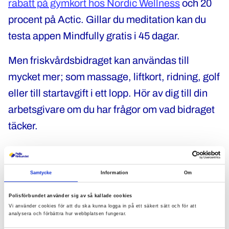
rabatt på gymkort hos Nordic Wellness
och 20
procent på Actic. Gillar du meditation kan du
testa appen Mindfully gratis i 45 dagar.
Men friskvårdsbidraget kan användas till
mycket mer; som massage, liftkort, ridning, golf
eller till startavgift i ett lopp. Hör av dig till din
arbetsgivare om du har frågor om vad bidraget
täcker.
När ska jag ansöka?
Samtycke
Information
Om
Du kan ansöka om friskvårdsbidrag när som
helst under året, och flera gånger till dess att
Polisförbundet använder sig av så kallade cookies
Vi använder cookies för att du ska kunna logga in på ett säkert sätt och för att
det uppgår till 4 000 kronor. För att använda
analysera och förbättra hur webbplatsen fungerar.
2024 års bidrag behöver du ansöka senast den