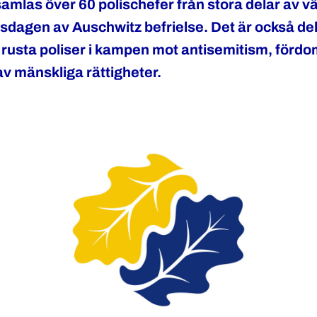
samlas över 60 polischefer från stora delar av vä
dagen av Auschwitz befrielse. Det är också del i
t rusta poliser i kampen mot antisemitism, förd
v mänskliga rättigheter.