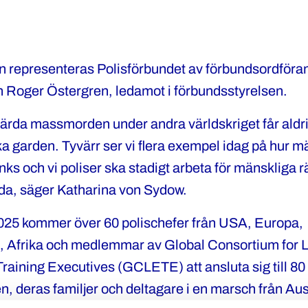
en representeras Polisförbundet av förbundsordföra
 Roger Östergren, ledamot i förbundsstyrelsen.
ärda massmorden under andra världskriget får aldr
nka garden. Tyvärr ser vi flera exempel idag på hur m
nks och vi poliser ska stadigt arbeta för mänskliga r
nda, säger Katharina von Sydow.
2025 kommer över 60 polischefer från USA, Europa,
n, Afrika och medlemmar av Global Consortium for 
aining Executives (GCLETE) att ansluta sig till 8
en, deras familjer och deltagare i en marsch från Ausc