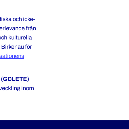
diska och icke-
verlevande från
och kulturella
 Birkenau för
sationens
s (GCLETE)
tveckling inom