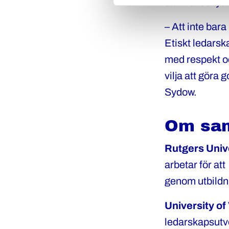
samhällsskyd
– Att inte bara
Etiskt ledarsk
med respekt oc
vilja att göra 
Sydow.
Om sam
Rutgers Univ
arbetar för at
genom utbildni
University of
ledarskapsutve