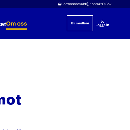
Förtroendevald
Kontakt
Sök
Om oss
ket
Bli medlem
Logga in
& rättshjälp
 Lön & villkor
Expandera Polisyrket
Expandera Om oss
mot