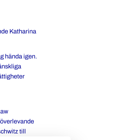
nde Katharina
ig hända igen.
änskliga
ättigheter
Law
0 överlevande
hwitz till