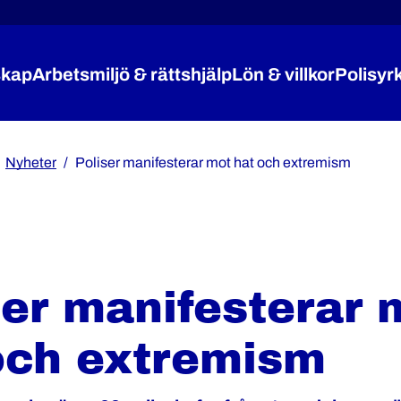
kap
Arbetsmiljö & rättshjälp
Lön & villkor
Polisyr
Expandera Medlemskap
Expandera Arbetsmiljö 
Expandera
Nyheter
Poliser manifesterar mot hat och extremism
ser manifesterar 
och extremism