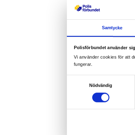
Birkenau.
– Vi är mycket 
tryggare och s
Samtycke
självklart att
och fördomar,
Polisförbundet använder sig
Vi använder cookies för att d
Marschen är en
fungerar.
utbilda polise
Programmet "O
Samtyckesval
Nödvändig
the Holocaust
Center och Uni
Utbildningen g
bekämpa antis
genom en lärop