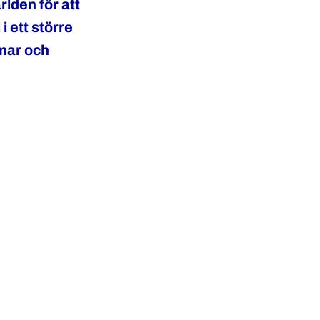
rlden för att
 ett större
omar och