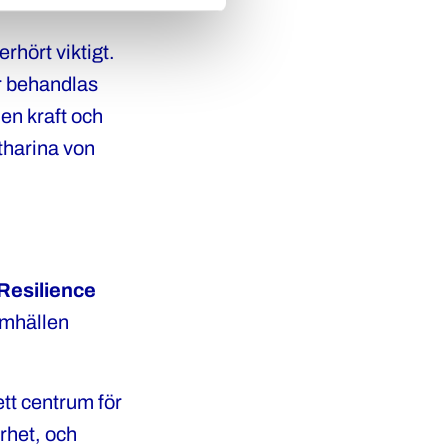
erhört viktigt.
or behandlas
en kraft och
atharina von
Resilience
samhällen
ett centrum för
rhet, och