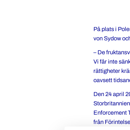
På plats i Pol
von Sydow och
– De fruktansv
Vi får inte sä
rättigheter krä
oavsett tidsa
Den 24 april 
Storbritannie
Enforcement Tr
från Förintels