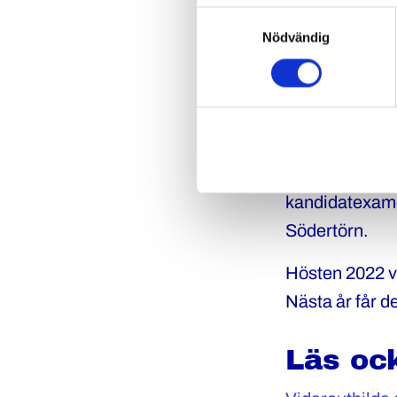
polisverksamh
Samtyckesval
Nödvändig
för ett polisar
kunskaper och
Vägen till mer 
arbete – är att
sådana möjligh
kandidatexame
Södertörn.
Hösten 2022 va
Nästa år får d
Läs oc