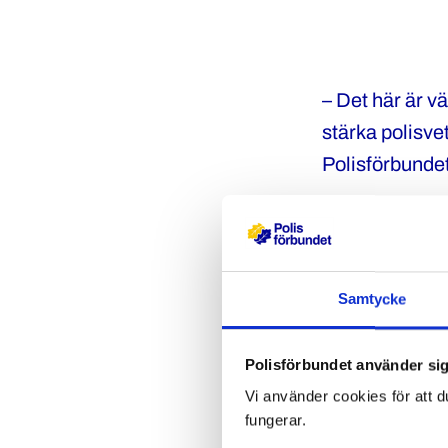
– Det här är vä
stärka polisve
Polisförbunde
Mehdi Ghazinou
jobbat vid pol
tillbaka med p
Samtycke
”Det är framför
Sverige. Det 
Polisförbundet använder sig
högskolas web
Vi använder cookies för att d
fungerar.
Polisförbundet