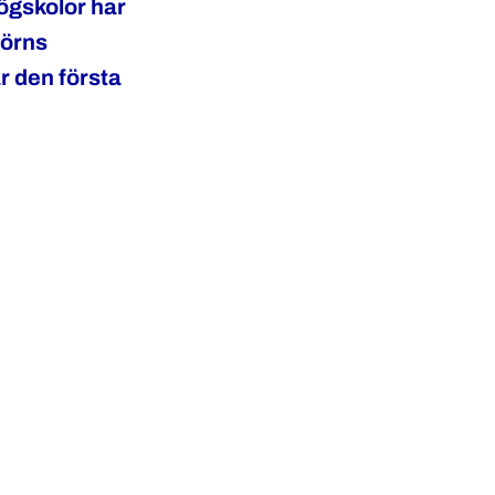
högskolor har
törns
r den första