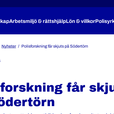
kap
Arbetsmiljö & rättshjälp
Lön & villkor
Polisyr
Expandera Medlemskap
Expandera Arbetsmiljö 
Expandera
Nyheter
Polisforskning får skjuts på Södertörn
4
sforskning får skj
ödertörn