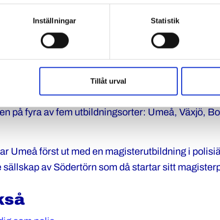
et. Genom att stärka polisforskningen på högskola
Inställningar
Statistik
bete med högre kvalitet, samt att man bättre tar tillv
 erfarenheter.
polisforskning – och att fler poliser forskar inom ämn
 fler poliser vidareutbildar sig efter grundutbildninge
Tillåt urval
eter saknats men numera går det att läsa vidare till
n på fyra av fem utbildningsorter: Umeå, Växjö, B
r Umeå först ut med en magisterutbildning i polisiä
e sällskap av Södertörn som då startar sitt magiste
kså