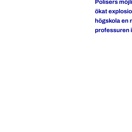
Polisers möjl
ökat explosio
högskola en m
professuren 