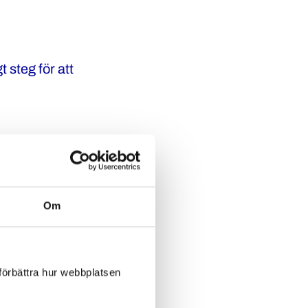
 steg för att
n har tidigare
an ett par år
Om
kap här i
törns
 förbättra hur webbplatsen