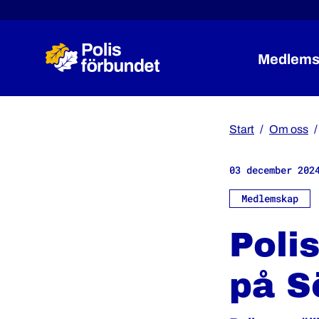
Medlems
Start
Om oss
03 december 202
Medlemskap
Poli
på S