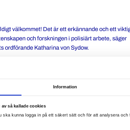
ldigt välkommet! Det är ett erkännande och ett viktigt
tenskapen och forskningen i polisiärt arbete, säger
ts ordförande Katharina von Sydow.
r är Sveriges första professor i polisvetenskap. Ha
isutbildningen på Umeå universitet och är jobbar sed
olisutbildningen på Södertörns högskola.
Information
 allt ett historiskt steg framåt för ämnet polisvetens
känns väldigt bra”, säger Mehdi Ghazinour på
Söder
 av så kallade cookies
bplats om den nyinrättade professuren
.
u ska kunna logga in på ett säkert sätt och för att analysera och
 har länge kämpat för att det ska forskas mer inom