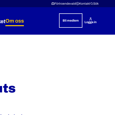
Förtroendevald
Kontakt
Sök
Om oss
ket
Bli medlem
Logga in
& rättshjälp
 Lön & villkor
Expandera Polisyrket
Expandera Om oss
uts