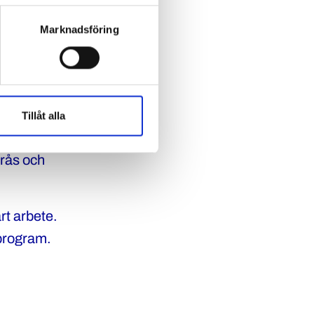
n bäddar det
Marknadsföring
ara polisers
et polisiärt
n. Tidigare har
Tillåt alla
 en
orås och
rt arbete.
rprogram.