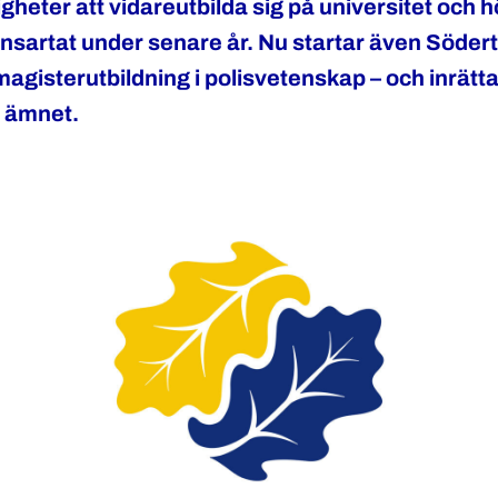
igheter att vidareutbilda sig på universitet och 
nsartat under senare år. Nu startar även Söder
agisterutbildning i polisvetenskap – och inrätta
i ämnet.