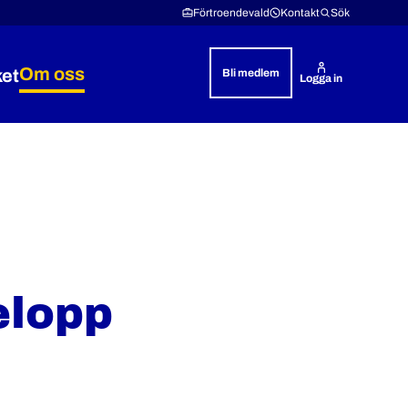
Förtroendevald
Kontakt
Sök
Om oss
ket
Bli medlem
Logga in
& rättshjälp
 Lön & villkor
Expandera Polisyrket
Expandera Om oss
elopp