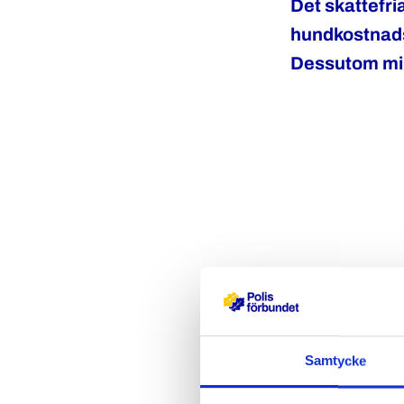
Det skattefri
hundkostnadse
Dessutom mins
Samtycke