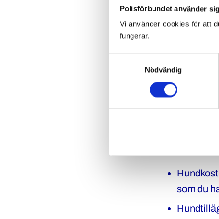
Polisförbundet använder sig
Vi använder cookies för att d
Polisförbunde
fungerar.
kommit överens
Samtyckesval
samband med a
Nödvändig
schablonberäk
din lön i mars.
Hur fun
Du som är hund
Hundkostn
som du ha
Hundtilläg