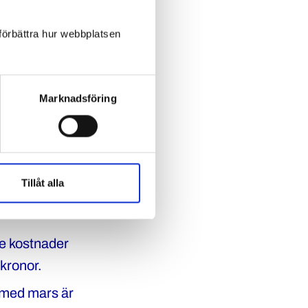
 förbättra hur webbplatsen
tioner har
lut om att i
Marknadsföring
lår igenom på
förare?
Tillåt alla
delar:
de kostnader
kronor.
h med mars är