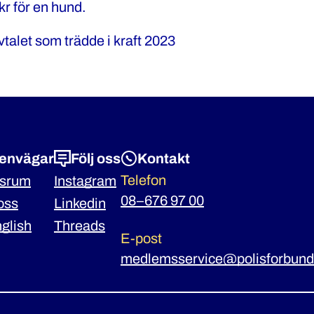
kr för en hund.
alet som trädde i kraft 2023
envägar
Följ oss
Kontakt
Telefon
ssrum
Instagram
08–676 97 00
oss
Linkedin
nglish
Threads
E-post
medlemsservice@polisforbund