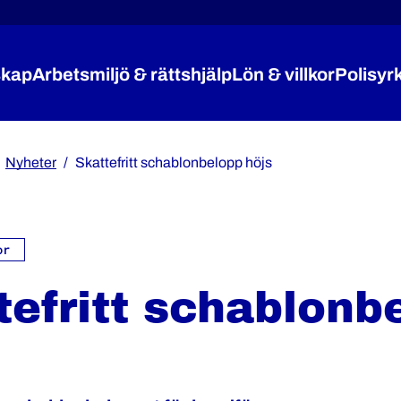
kap
Arbetsmiljö & rättshjälp
Lön & villkor
Polisyr
Expandera Medlemskap
Expandera Arbetsmiljö 
Expandera
Nyheter
Skattefritt schablonbelopp höjs
or
tefritt schablonb