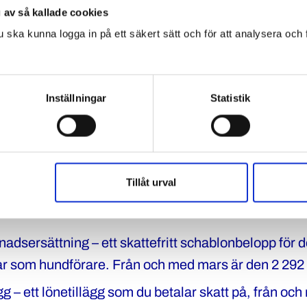
 av så kallade cookies
u ska kunna logga in på ett säkert sätt och för att analysera och
t, Polismyndigheten och övriga arbetstagarorganisa
 om ändringen. Detta för att följa Skatteverkets bes
tt prisbasbeloppet förändras, även förändra den
Inställningar
Statistik
nade skattefria delen för hundförarna. Ändringen s
kar ersättningen till hund
Tillåt urval
förare får ersättning för det som är uppdelad i två 
adsersättning – ett skattefritt schablonbelopp för 
r som hundförare. Från och med mars är den 2 292 
g – ett lönetillägg som du betalar skatt på, från oc