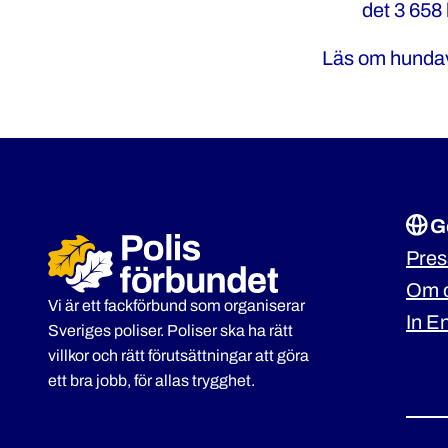
det 3 658 
Läs om hundavt
G
Pre
Om 
Vi är ett fackförbund som organiserar
In E
Sveriges poliser. Poliser ska ha rätt
villkor och rätt förutsättningar att göra
ett bra jobb, för allas trygghet.