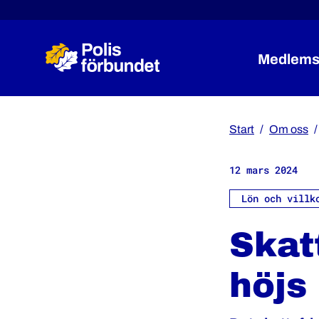
Medlems
Start
Om oss
12 mars 2024
Lön och villk
Skat
höjs