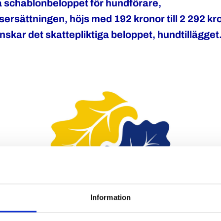
a schablonbeloppet för hundförare,
rsättningen, höjs med 192 kronor till 2 292 kr
kar det skattepliktiga beloppet, hundtillägget
Information