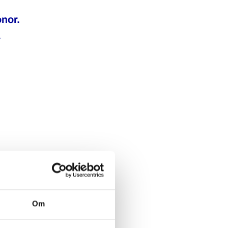
onor.
.
Om