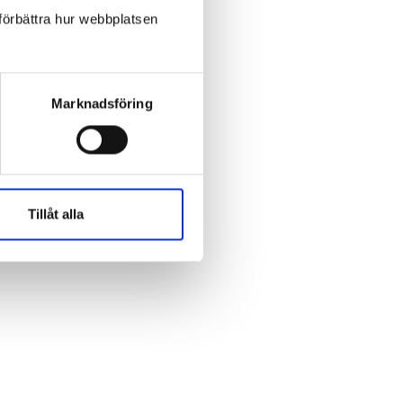
 förbättra hur webbplatsen
pekt för. Vårt
ker igen.
Marknadsföring
kbedömningar
 allvar för att
t arbeta för en
Tillåt alla
r.