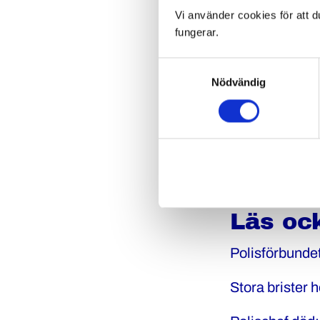
Vi använder cookies för att d
fungerar.
Nu fortsätter 
Samtyckesval
fokus har varit
Nödvändig
Händelsen har
och stöd till 
förhindra att m
förändring på 
Läs oc
Polisförbunde
Stora brister