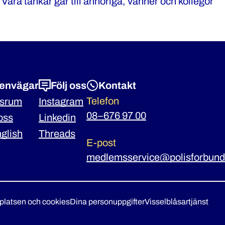
 Våra tankar går till anhöriga, vänner och kollegor
envägar
Följ oss
Kontakt
Telefon
ssrum
Instagram
08–676 97 00
oss
Linkedin
nglish
Threads
E-post
medlemsservice@polisforbund
latsen och cookies
Dina personuppgifter
Visselblåsartjänst