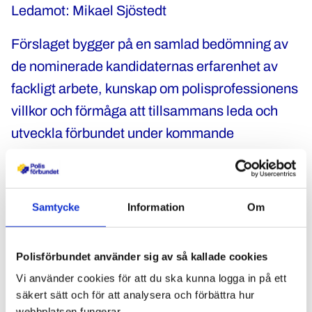
Ledamot: Mikael Sjöstedt
Förslaget bygger på en samlad bedömning av
de nominerade kandidaternas erfarenhet av
fackligt arbete, kunskap om polisprofessionens
villkor och förmåga att tillsammans leda och
utveckla förbundet under kommande
verksamhetsperiod.
Valberedningen bedömer att den föreslagna
Samtycke
Information
Om
styrelsen som helhet har goda förutsättningar
att företräda medlemmarnas intressen och
driva Polisförbundets prioriterade frågor under
Polisförbundet använder sig av så kallade cookies
perioden 2026–2030.
Vi använder cookies för att du ska kunna logga in på ett
säkert sätt och för att analysera och förbättra hur
webbplatsen fungerar.