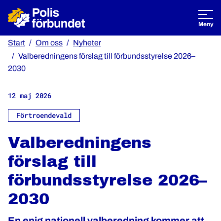
Öppna
Meny
Start
Om oss
Nyheter
Valberedningens förslag till förbundsstyrelse 2026–
2030
12 maj 2026
Förtroendevald
Valberedningens
förslag till
förbundsstyrelse 2026–
2030
En enig nationell valberedning kommer att