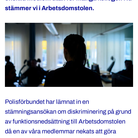
stämmer vi i Arbetsdomstolen.
Polisförbundet har lämnat in en
stämningsansökan om diskriminering på grund
av funktionsnedsättning till Arbetsdomstolen
då en av våra medlemmar nekats att göra