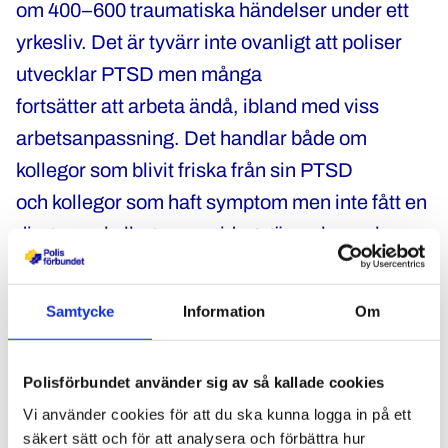
om 400–600 traumatiska händelser under ett
yrkesliv. Det är tyvärr inte ovanligt att poliser
utvecklar PTSD men många
fortsätter att arbeta ändå, ibland med viss
arbetsanpassning. Det handlar både om
kollegor som blivit friska från sin PTSD
och kollegor som haft symptom men inte fått en
diagnos – kollegor som idag gör en bra och
viktig insats i inre och yttre tjänst.
Samtycke
Information
Om
– Polismyndighetens påstående att PTSD inte
går att läka, saknar läkarvetenskaplig
grund. Att dessutom påstå att personer
Polisförbundet använder sig av så kallade cookies
med utläkt PTSD inte kan arbeta som polis i
Vi använder cookies för att du ska kunna logga in på ett
säkert sätt och för att analysera och förbättra hur
yttre tjänst är mycket anmärkningsvärt. Vi tar