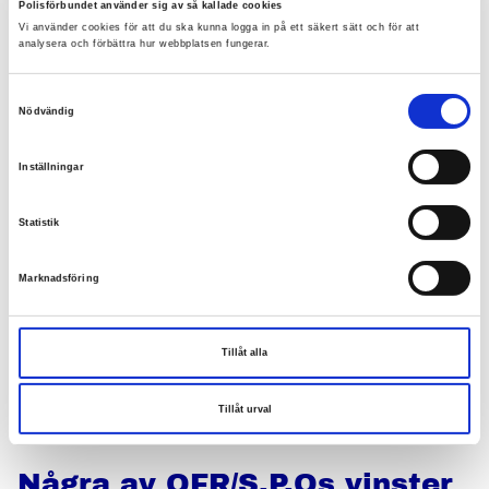
Polisförbundet använder sig av så kallade cookies
Vi använder cookies för att du ska kunna logga in på ett säkert sätt och för att
I det nya avtalet höjer parterna också
analysera och förbättra hur webbplatsen fungerar.
ambitionsnivån på arbetsmiljöområdet. Fokus
Samtyckesval
ligger bland annat på att stärka friskfaktorer i
Nödvändig
staten, genomföra en gedigen
Inställningar
arbetsmiljöundersökning och ta fram en
forskningssammanställning som kan öka
Statistik
träffsäkerheten i framtida insatser. Dessutom
Marknadsföring
planeras gemensamma aktiviteter kopplat till
regeringens kommande arbetsmiljöstrategi.
Tillåt alla
Avtalet gäller till 1 oktober 2025 – 30 september
2027.
Tillåt urval
Några av OFR/S,P,Os vinster