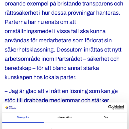
oroande exempel på bristande transparens och
rättssäkerhet i hur dessa prövningar hanteras.
Parterna har nu enats om att
omställningsmedel i vissa fall ska kunna
användas för medarbetare som förlorat sin
säkerhetsklassning. Dessutom inrättas ett nytt
arbetsområde inom Partsrådet – säkerhet och
beredskap – för att bland annat stärka
kunskapen hos lokala parter.
– Jag är glad att vi nått en lösning som kan ge
stöd till drabbade medlemmar och stärker
förståelsen för dessa komplexa frågor, säger
Polisförbundets ordförande Katharina von
Samtycke
Information
Om
Sydow.